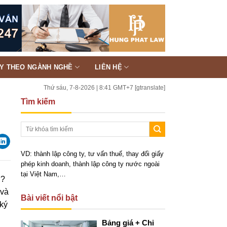
TY THEO NGÀNH NGHỀ
LIÊN HỆ
Thứ sáu, 7-8-2026 | 8:41 GMT+7
[gtranslate]
Tìm kiếm
VD: thành lập công ty, tư vấn thuế, thay đổi giấy
phép kinh doanh, thành lập công ty nước ngoài
tại Việt Nam,…
n?
 và
Bài viết nổi bật
ký
Bảng giá + Chi