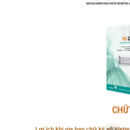
Lợi ích khi gia hạn chữ ký số Viette