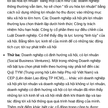
tối đa hóa lợi nhuận” bằng mọi cách như các doanh nghiệp
thông thường vẫn làm, họ sẽ chọn “ tối ưu hóa lợi nhuận” bằng
cách sử dụng những lợi nhuận họ thu được vào những mục
tiêu xã hội to lớn hơn. Các Doanh nghiệp xã hội phi lợi nhuận
thường lựa chọn thành lập dưới hình thức Công ty trách
nhiệm hữu hạn hoặc Công ty cổ phần theo sự điều chỉnh của
Luật Doanh nghiệp. Có thể thấy đây là lực lượng “tinh túy” của
xã hội. Bằng tiềm lực kinh tế của mình để có những tác động
tích cực tới sự phát triển xã hội
Thứ ba:
Doanh nghiệp có định hướng xã hội, có lợi nhuận
(Social Business Ventures). Một trong những Doanh nghiệp
nổi bật lựa chọn phát triển theo hướng này phải kể đến các
Quỹ TYM (Trung ương hội Liên hiệp Phụ nữ Việt Nam) và
CEP (Liên đoàn Lao động TP HCM),… khác với doanh nghiệp
xã hội phi lợi nhuận và doanh nghiệp xã hội không vì lợi nhuận,
doanh nghiệp có định hướng xã hội có lợi nhuận đã nhìn thấy
những lợi ích kinh tế và xã hội nhất định khi thành lập và tạo
tác động tới xã hội thông qua quá trình hoạt động của mình.
Thêm một điểm khác biệt các cổ đông trong công ty được