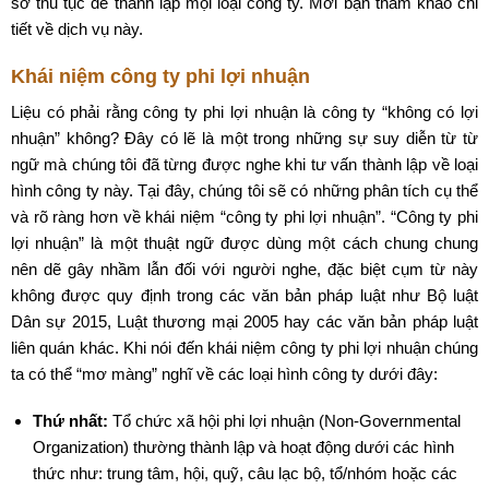
sơ thủ tục để thành lập mọi loại công ty. Mời bạn tham khảo chi
tiết về dịch vụ này.
Khái niệm công ty phi lợi nhuận
Liệu có phải rằng công ty phi lợi nhuận là công ty “không có lợi
nhuận” không? Đây có lẽ là một trong những sự suy diễn từ từ
ngữ mà chúng tôi đã từng được nghe khi tư vấn thành lập về loại
hình công ty này. Tại đây, chúng tôi sẽ có những phân tích cụ thể
và rõ ràng hơn về khái niệm “công ty phi lợi nhuận”. “Công ty phi
lợi nhuận” là một thuật ngữ được dùng một cách chung chung
nên dẽ gây nhầm lẫn đối với người nghe, đặc biệt cụm từ này
không được quy định trong các văn bản pháp luật như Bộ luật
Dân sự 2015, Luật thương mại 2005 hay các văn bản pháp luật
liên quán khác. Khi nói đến khái niệm công ty phi lợi nhuận chúng
ta có thể “mơ màng” nghĩ về các loại hình công ty dưới đây:
Thứ nhất:
Tổ chức xã hội phi lợi nhuận (Non-Governmental
Organization) thường thành lập và hoạt động dưới các hình
thức như: trung tâm, hội, quỹ, câu lạc bộ, tổ/nhóm hoặc các