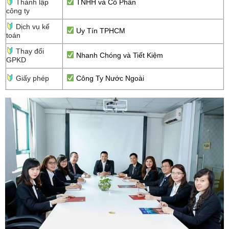
Thành lập
TNHH và Cổ Phần
công ty
Dịch vụ kế
Uy Tín TPHCM
toán
Thay đổi
Nhanh Chóng và Tiết Kiệm
GPKD
Giấy phép
Công Ty Nước Ngoài