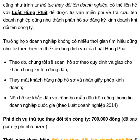
cũng như trình tự
thủ tục thay đổi tên doanh nghiệp
, có thể liên hệ
với
Luật Hùng Phát
để được tư vấn miễn phí về tra cứu tên
doanh nghiệp cũng như thành phần hồ sơ đăng ký kinh doanh khi
đổi tên công ty.
Trường hợp doanh nghiệp không có nhiều thời gian tìm hiểu cũng
như tự thực hiện có thể sử dụng dịch vụ của Luật Hùng Phát.
Theo đó, chúng tôi sẽ soạn hồ sơ theo quy định và giao cho
khách hàng ký tên đóng dấu;
Thay mặt khách hàng nộp hồ sơ và nhận giấy phép kinh
doanh;
Nộp hồ sơ khắc dấu và công bố mẫu dấu trên cổng thông tin
doanh nghiệp quốc gia (theo Luật doanh nghiệp 2014)
Phí dịch vụ
thủ tục thay đổi tên công ty
:
700.000 đồng
(đã bao
gồm lệ phí nhà nước)
Thời gian thực hiện
thủ tục thay đổi tên doanh nghiệp
:
5