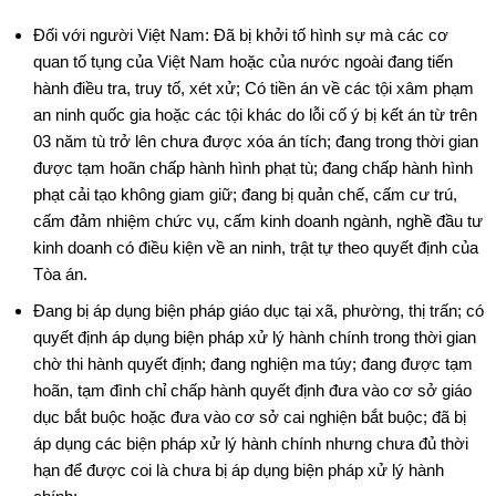
Đối với người Việt Nam: Đã bị khởi tố hình sự mà các cơ
quan tố tụng của Việt Nam hoặc của nước ngoài đang tiến
hành điều tra, truy tố, xét xử; Có tiền án về các tội xâm phạm
an ninh quốc gia hoặc các tội khác do lỗi cố ý bị kết án từ trên
03 năm tù trở lên chưa được xóa án tích; đang trong thời gian
được tạm hoãn chấp hành hình phạt tù; đang chấp hành hình
phạt cải tạo không giam giữ; đang bị quản chế, cấm cư trú,
cấm đảm nhiệm chức vụ, cấm kinh doanh ngành, nghề đầu tư
kinh doanh có điều kiện về an ninh, trật tự theo quyết định của
Tòa án.
Đang bị áp dụng biện pháp giáo dục tại xã, phường, thị trấn; có
quyết định áp dụng biện pháp xử lý hành chính trong thời gian
chờ thi hành quyết định; đang nghiện ma túy; đang được tạm
hoãn, tạm đình chỉ chấp hành quyết định đưa vào cơ sở giáo
dục bắt buộc hoặc đưa vào cơ sở cai nghiện bắt buộc; đã bị
áp dụng các biện pháp xử lý hành chính nhưng chưa đủ thời
hạn để được coi là chưa bị áp dụng biện pháp xử lý hành