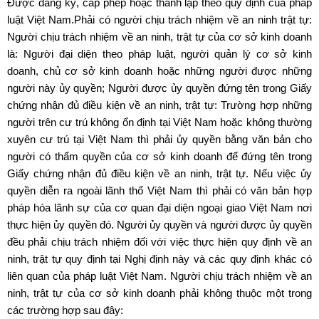
Được đăng ký, cấp phép hoặc thành lập theo quy định của pháp
luật Việt Nam.Phải có người chịu trách nhiệm về an ninh trật tự:
Người chịu trách nhiệm về an ninh, trật tự của cơ sở kinh doanh
là: Người đại diện theo pháp luật, người quản lý cơ sở kinh
doanh, chủ cơ sở kinh doanh hoặc những người được những
người này ủy quyền; Người được ủy quyền đứng tên trong Giấy
chứng nhận đủ điều kiện về an ninh, trật tự: Trường hợp những
người trên cư trú không ổn định tại Việt Nam hoặc không thường
xuyên cư trú tại Việt Nam thì phải ủy quyền bằng văn bản cho
người có thẩm quyền của cơ sở kinh doanh để đứng tên trong
Giấy chứng nhận đủ điều kiện về an ninh, trật tự. Nếu việc ủy
quyền diễn ra ngoài lãnh thổ Việt Nam thì phải có văn bản hợp
pháp hóa lãnh sự của cơ quan đại diện ngoại giao Việt Nam nơi
thực hiện ủy quyền đó. Người ủy quyền và người được ủy quyền
đều phải chịu trách nhiệm đối với việc thực hiện quy định về an
ninh, trật tự quy định tại Nghị định này và các quy định khác có
liên quan của pháp luật Việt Nam. Người chịu trách nhiệm về an
ninh, trật tự của cơ sở kinh doanh phải không thuộc một trong
các trường hợp sau đây: