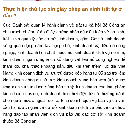
Thực hiện thủ tục xin giấy phép an ninh trật tự ở
đâu ?
Cục Cảnh sát quản lý hành chính về trật tự xã hội Bộ Công an
chịu trách nhiệm: Cấp Giấy chứng nhận đủ điều kiện về an ninh,
trật tự và quản lý các cơ sở kinh doanh, gồm: Cơ sở kinh doanh
súng quân dụng cầm tay hạng nhỏ; kinh doanh vật liệu nổ công
nghiệp; kinh doanh tiền chất thuốc nổ; kinh doanh dịch vụ nổ mìn;
kinh doanh ngành, nghề có sử dụng vật liệu nổ công nghiệp để
thăm dò, khai thác khoáng sản, dầu khí trên thềm lục địa Việt
Nam; kinh doanh dịch vụ lưu trú được xếp hạng từ 05 sao trở lên;
kinh doanh công cụ hỗ trợ; kinh doanh súng bắn sơn (trừ cung
ứng dịch vụ sử dụng súng bắn sơn); kinh doanh các loại pháo;
kinh doanh casino; kinh doanh trò chơi điện tử có thưởng dành
cho người nước ngoài; cơ sở kinh doanh dịch vụ bảo vệ có vốn
đầu tư nước ngoài và cơ sở kinh doanh dịch vụ bảo vệ có chức
năng đào tạo nhân viên dịch vụ bảo vệ; các cơ sở kinh doanh
thuộc Bộ Công an;