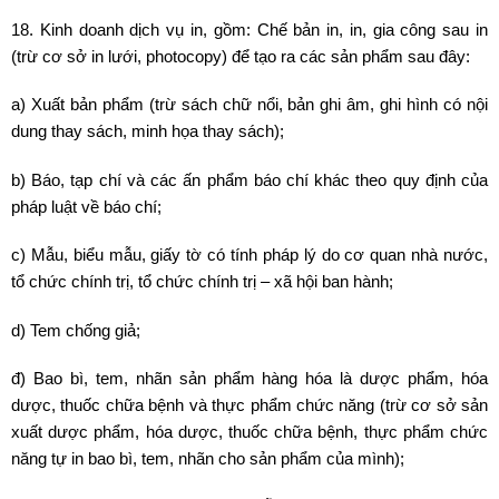
18. Kinh doanh dịch vụ in, gồm: Chế bản in, in, gia công sau in
(trừ cơ sở in lưới, photocopy) để tạo ra các sản phẩm sau đây:
a) Xuất bản phẩm (trừ sách chữ nổi, bản ghi âm, ghi hình có nội
dung thay sách, minh họa thay sách);
b) Báo, tạp chí và các ấn phẩm báo chí khác theo quy định của
pháp luật về báo chí;
c) Mẫu, biểu mẫu, giấy tờ có tính pháp lý do cơ quan nhà nước,
tổ chức chính trị, tổ chức chính trị – xã hội ban hành;
d) Tem chống giả;
đ) Bao bì, tem, nhãn sản phẩm hàng hóa là dược phẩm, hóa
dược, thuốc chữa bệnh và thực phẩm chức năng (trừ cơ sở sản
xuất dược phẩm, hóa dược, thuốc chữa bệnh, thực phẩm chức
năng tự in bao bì, tem, nhãn cho sản phẩm của mình);