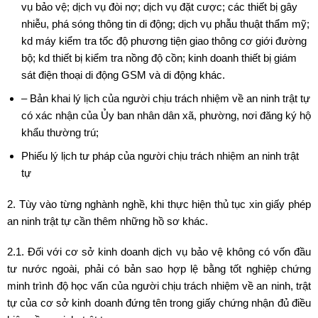
vụ bảo vệ; dịch vụ đòi nợ; dịch vụ đặt cược; các thiết bị gây
nhiễu, phá sóng thông tin di động; dịch vụ phẫu thuật thẩm mỹ;
kd máy kiểm tra tốc độ phương tiện giao thông cơ giới đường
bộ; kd thiết bị kiểm tra nồng độ cồn; kinh doanh thiết bị giám
sát điện thoại di động GSM và di động khác.
– Bản khai lý lịch của người chịu trách nhiệm về an ninh trật tự
có xác nhận của Ủy ban nhân dân xã, phường, nơi đăng ký hộ
khẩu thường trú;
Phiếu lý lịch tư pháp của người chịu trách nhiệm an ninh trật
tự
2. Tùy vào từng nghành nghề, khi thực hiện thủ tục xin giấy phép
an ninh trật tự cần thêm những hồ sơ khác.
2.1. Đối với cơ sở kinh doanh dịch vụ bảo vệ không có vốn đầu
tư nước ngoài, phải có bản sao hợp lệ bằng tốt nghiệp chứng
minh trình độ học vấn của người chịu trách nhiệm về an ninh, trật
tự của cơ sở kinh doanh đứng tên trong giấy chứng nhận đủ điều