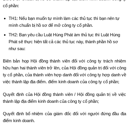
cổ phần:
TH1: Nếu bạn muốn tự mình làm các thủ tục thì bạn nên tự
mình chuẩn bị hồ sơ để mở công ty cổ phần.
TH2: Bạn yêu cầu Luật Hùng Phát àm thủ tục thì Luật Hùng
Phát sẽ thực hiện tất cả các thủ tục này, thành phần hồ sơ
như sau:
Biên bản họp Hội đồng thành viên đối với công ty trách nhiệm
hữu hạn hai thành viên trở lên, của Hội đồng quản trị đối với công
ty cổ phần, của thành viên hợp danh đối với công ty hợp danh về
việc thành lập địa điểm. điểm kinh doanh của công ty cổ phần;
Quyết định của Hội đồng thành viên / Hội đồng quản trị về việc
thành lập địa điểm kinh doanh của công ty cổ phần;
Quyết định bổ nhiệm của giám đốc đối với người đứng đầu địa
điểm kinh doanh.