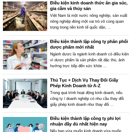
Điều kiện kinh doanh thức ăn gia súc,
gia cầm và thủy sản
Việt Nam là một nước nông nghiệp, sản xuất
nông nghiệp đóng một vai trò vô cùng quan
trọng trong nền kinh tế quốc dân,
...
Điều kiện thành lập công ty phân phối
dược phẩm mới nhất
Ngành dược là ngành kinh doanh có điều kiện
vì dược phẩm là sản phẩm rất đặc thù, ảnh
hưởng trực tiếp đến sức khỏe
...
Thủ Tục + Dịch Vụ Thay Đổi Giấy
Phép Kinh Doanh từ A-Z
Trong quá trình hoạt động kinh doanh, nếu
công ty / doanh nghiệp có nhu cầu thay đổi
giấy phép kinh doanh như thay đổi
...
Điều kiện thành lập công ty phi lợi
nhuận đầy đủ nhất hiện nay
Nếu bạn vừa muốn kinh doanh vừa muốn