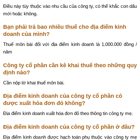
Điều này tùy thuộc vào nhu cầu của công ty, có thể khắc con dấu
mới hoặc không.
Bạn phải trả bao nhiêu thuế cho địa điểm kinh
doanh của mình?
Thuế môn bài đối với địa điểm kinh doanh là 1.000.000 đồng /
năm
Công ty cổ phần cần kê khai thuế theo những quy
định nào?
Cần nộp tờ khai thuế môn bài.
Địa điểm kinh doanh của công ty cổ phần có
được xuất hóa đơn đỏ không?
Địa điểm kinh doanh xuất hóa đơn đỏ theo thông tin công ty mẹ.
Địa điểm kinh doanh của công ty cổ phần ở đâu?
Địa điểm kinh doanh được hạch toán phụ thuộc vào công ty mẹ