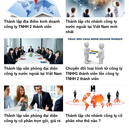
Thành lập địa điểm kinh doanh
Thành lập chi nhánh công ty
công ty TNHH 2 thành viên
nước ngoài tại Việt Nam mới
nhất
Thành lập văn phòng đại diện
Chuyển đổi loại hình từ công ty
công ty nước ngoài tại Việt Nam
TNHH1 thành viên lên công ty
TNHH 2 thành viên
Thành lập văn phòng đại diện
Thành lập chi nhánh công ty cổ
công ty cổ phần trọn gói, giá rẻ
phần như thế nào ?