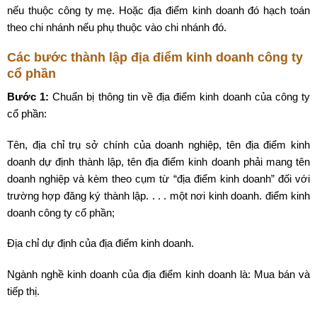
nếu thuộc công ty mẹ. Hoặc địa điểm kinh doanh đó hạch toán
theo chi nhánh nếu phụ thuộc vào chi nhánh đó.
Các bước thành lập địa điểm kinh doanh công ty
cổ phần
Bước 1:
Chuẩn bị thông tin về địa điểm kinh doanh của công ty
cổ phần:
Tên, địa chỉ trụ sở chính của doanh nghiệp, tên địa điểm kinh
doanh dự định thành lập, tên địa điểm kinh doanh phải mang tên
doanh nghiệp và kèm theo cụm từ “địa điểm kinh doanh” đối với
trường hợp đăng ký thành lập. . . . một nơi kinh doanh. điểm kinh
doanh công ty cổ phần;
Địa chỉ dự định của địa điểm kinh doanh.
Ngành nghề kinh doanh của địa điểm kinh doanh là: Mua bán và
tiếp thị.