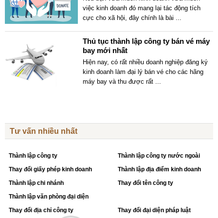
việc kinh doanh đó mang lại tác động tích
cực cho xã hội, đây chính là bài
...
Thủ tục thành lập công ty bán vé máy
bay mới nhất
Hiện nay, có rất nhiều doanh nghiệp đăng ký
kinh doanh làm đại lý bán vé cho các hãng
máy bay và thu được rất
...
Tư vấn nhiều nhất
Thành lập công ty
Thành lập công ty nước ngoài
Thay đổi giấy phép kinh doanh
Thành lập địa điểm kinh doanh
Thành lập chi nhánh
Thay đổi tên công ty
Thành lập văn phòng đại diện
Thay đổi địa chỉ công ty
Thay đổi đại diện pháp luật