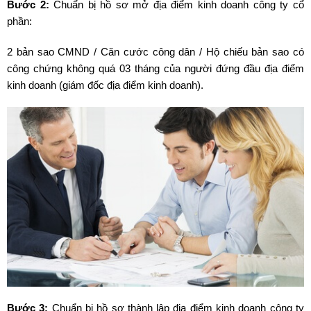
Bước 2:
Chuẩn bị hồ sơ mở địa điểm kinh doanh công ty cổ
phần:
2 bản sao CMND / Căn cước công dân / Hộ chiếu bản sao có
công chứng không quá 03 tháng của người đứng đầu địa điểm
kinh doanh (giám đốc địa điểm kinh doanh).
Bước 3:
Chuẩn bị hồ sơ thành lập địa điểm kinh doanh công ty