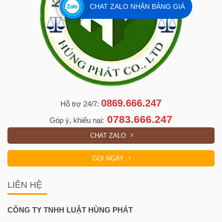
CHAT ZALO NHẬN BẢNG GIÁ
0869.666.247
Hỗ trợ 24/7:
0783.666.247
Góp ý, khiếu nại:
CHAT ZALO
GỌI NGAY
LIÊN HỆ
CÔNG TY TNHH LUẬT HÙNG PHÁT