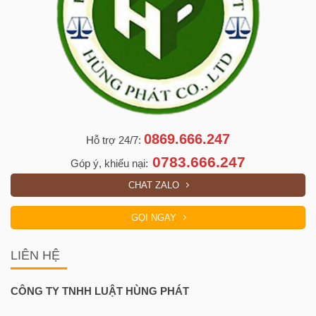
0869.666.247
Hỗ trợ 24/7:
0783.666.247
Góp ý, khiếu nại:
CHAT ZALO
GỌI NGAY
LIÊN HỆ
CÔNG TY TNHH LUẬT HÙNG PHÁT