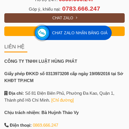
0783.666.247
Góp ý, khiếu nại:
CHAT ZALO
GỌI NGAY
CHAT ZALO NHẬN BẢNG GIÁ
LIÊN HỆ
CÔNG TY TNHH LUẬT HÙNG PHÁT
Giấy phép ĐKKD số 0313973208 cấp ngày 19/08/2016 tại Sở
KHĐT TP.HCM
Địa chỉ:
Số 81 Điện Biên Phủ, Phường Đa Kao, Quận 1,
Thành phố Hồ Chí Minh.
[Chỉ đường]
Chịu trách nhiệm: Bà Huỳnh Thảo Vy
Điện thoại:
0869.666.247