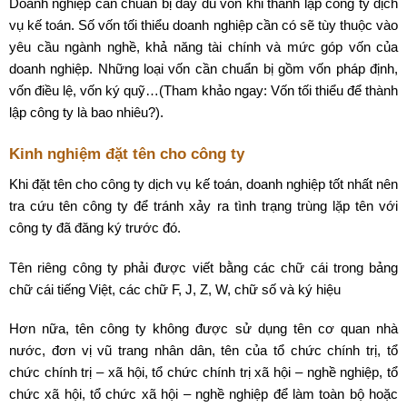
Doanh nghiệp cần chuẩn bị đầy đủ vốn khi thành lập công ty dịch
vụ kế toán. Số vốn tối thiểu doanh nghiệp cần có sẽ tùy thuộc vào
yêu cầu ngành nghề, khả năng tài chính và mức góp vốn của
doanh nghiệp. Những loại vốn cần chuẩn bị gồm vốn pháp định,
vốn điều lệ, vốn ký quỹ…(Tham khảo ngay: Vốn tối thiểu để thành
lập công ty là bao nhiêu?).
Kinh nghiệm đặt tên cho công ty
Khi đặt tên cho công ty dịch vụ kế toán, doanh nghiệp tốt nhất nên
tra cứu tên công ty để tránh xảy ra tình trạng trùng lặp tên với
công ty đã đăng ký trước đó.
Tên riêng công ty phải được viết bằng các chữ cái trong bảng
chữ cái tiếng Việt, các chữ F, J, Z, W, chữ số và ký hiệu
Hơn nữa, tên công ty không được sử dụng tên cơ quan nhà
nước, đơn vị vũ trang nhân dân, tên của tổ chức chính trị, tổ
chức chính trị – xã hội, tổ chức chính trị xã hội – nghề nghiệp, tổ
chức xã hội, tổ chức xã hội – nghề nghiệp để làm toàn bộ hoặc