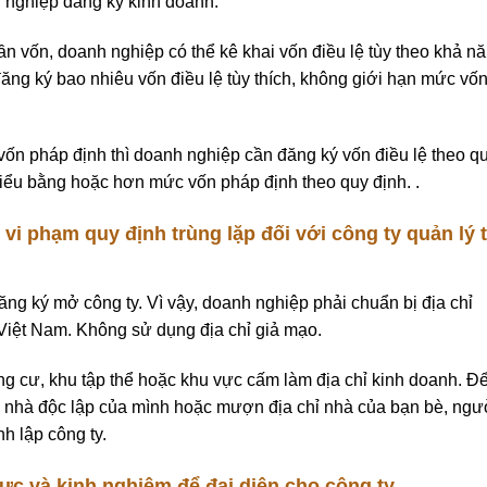
h nghiệp đăng ký kinh doanh.
 vốn, doanh nghiệp có thể kê khai vốn điều lệ tùy theo khả n
ăng ký bao nhiêu vốn điều lệ tùy thích, không giới hạn mức vố
ốn pháp định thì doanh nghiệp cần đăng ký vốn điều lệ theo q
 thiểu bằng hoặc hơn mức vốn pháp định theo quy định. .
i phạm quy định trùng lặp đối với công ty quản lý t
ăng ký mở công ty. Vì vậy, doanh nghiệp phải chuẩn bị địa chỉ
ổ Việt Nam. Không sử dụng địa chỉ giả mạo.
ung cư, khu tập thể hoặc khu vực cấm làm địa chỉ kinh doanh. Đ
ng nhà độc lập của mình hoặc mượn địa chỉ nhà của bạn bè, ngư
h lập công ty.
c và kinh nghiệm để đại diện cho công ty