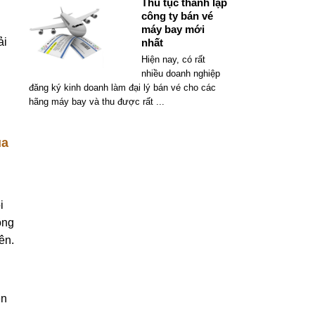
Thủ tục thành lập
công ty bán vé
máy bay mới
ải
nhất
Hiện nay, có rất
nhiều doanh nghiệp
đăng ký kinh doanh làm đại lý bán vé cho các
hãng máy bay và thu được rất
...
ủa
i
ông
ên.
ện