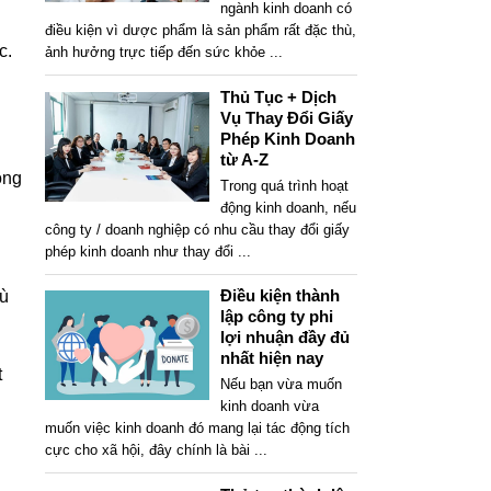
ngành kinh doanh có
điều kiện vì dược phẩm là sản phẩm rất đặc thù,
c.
ảnh hưởng trực tiếp đến sức khỏe
...
Thủ Tục + Dịch
Vụ Thay Đổi Giấy
Phép Kinh Doanh
từ A-Z
ông
Trong quá trình hoạt
động kinh doanh, nếu
công ty / doanh nghiệp có nhu cầu thay đổi giấy
phép kinh doanh như thay đổi
...
Điều kiện thành
hù
lập công ty phi
lợi nhuận đầy đủ
nhất hiện nay
t
Nếu bạn vừa muốn
kinh doanh vừa
muốn việc kinh doanh đó mang lại tác động tích
cực cho xã hội, đây chính là bài
...
n