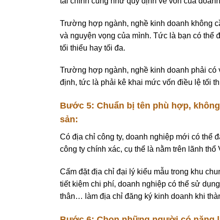
tài chính cũng như quy định về vốn của doan
Trường hợp ngành, nghề kinh doanh không cần
và nguyện vọng của mình. Tức là bạn có thể đ
tối thiểu hay tối đa.
Trường hợp ngành, nghề kinh doanh phải có v
định, tức là phải kê khai mức vốn điều lệ tối
Bước 5: Chuẩn bị tên phù hợp, không v
sản:
Có địa chỉ công ty, doanh nghiệp mới có thể đ
công ty chính xác, cụ thể là nằm trên lãnh th
Cấm đặt địa chỉ đại lý kiểu mẫu trong khu ch
tiết kiệm chi phí, doanh nghiệp có thể sử dụ
thân… làm địa chỉ đăng ký kinh doanh khi thàn
Bước 6: Chọn những người có năng lự