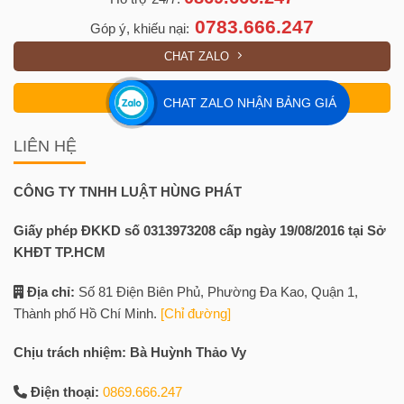
0783.666.247
Góp ý, khiếu nại:
CHAT ZALO
GỌI NGAY
CHAT ZALO NHẬN BẢNG GIÁ
LIÊN HỆ
CÔNG TY TNHH LUẬT HÙNG PHÁT
Giấy phép ĐKKD số 0313973208 cấp ngày 19/08/2016 tại Sở
KHĐT TP.HCM
Địa chỉ:
Số 81 Điện Biên Phủ, Phường Đa Kao, Quận 1,
Thành phố Hồ Chí Minh.
[Chỉ đường]
Chịu trách nhiệm: Bà Huỳnh Thảo Vy
Điện thoại:
0869.666.247