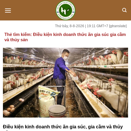
Skip
to
content
Thứ bảy, 8-8-2026 | 19:11 GMT+7
[gtranslate]
Thẻ tìm kiếm:
Điều kiện kinh doanh thức ăn gia súc gia cầm
và thủy sản
Điều kiện kinh doanh thức ăn gia súc, gia cầm và thủy