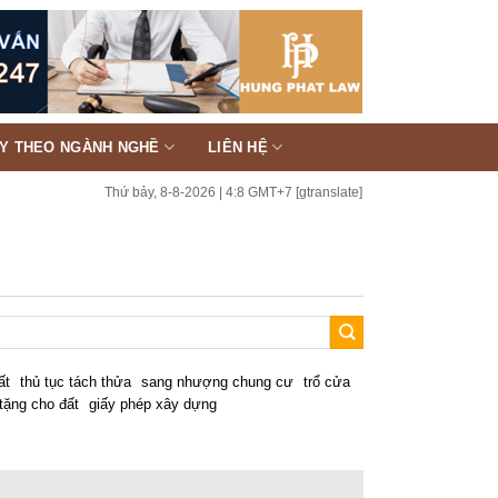
TY THEO NGÀNH NGHỀ
LIÊN HỆ
Thứ bảy, 8-8-2026 | 4:8 GMT+7
[gtranslate]
ất
thủ tục tách thửa
sang nhượng chung cư
trổ cửa
tặng cho đất
giấy phép xây dựng