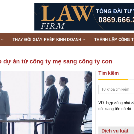
THAY ĐỔI GIẤY PHÉP KINH DOANH
THÀNH LẬP CÔNG 
o dự án từ công ty mẹ sang công ty con
Tìm kiếm
VD:
hợp đồng nhà đ
sổ
sang tên sổ đỏ
Dịch vụ luật