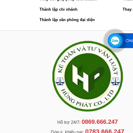
Thành lập chi nhánh
Thay 
Thành lập văn phòng đại diện
CHA
0869.666.247
Hỗ trợ 24/7:
0783.666.247
Góp ý, khiếu nại: