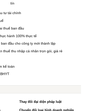
tín
u tư tài chính
huế
ai thuế ban đầu
thực hành 100% thực tế
ế ban đầu cho công ty mới thành lập
n thuế thu nhập cá nhân trọn gói, giá rẻ
m kế toán
 BHYT
Thay đổi đại diện pháp luật
h
Chuyển đổi loại hình doanh nghiệp