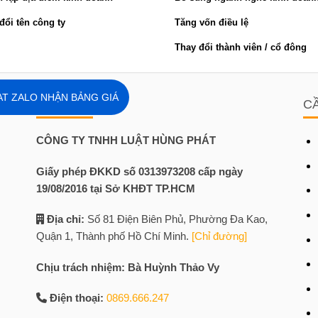
đổi tên công ty
Tăng vốn điều lệ
Thay đổi thành viên / cổ đông
T ZALO NHẬN BẢNG GIÁ
LIÊN HỆ
C
CÔNG TY TNHH LUẬT HÙNG PHÁT
Giấy phép ĐKKD số 0313973208 cấp ngày
19/08/2016 tại Sở KHĐT TP.HCM
Địa chỉ:
Số 81 Điện Biên Phủ, Phường Đa Kao,
Quận 1, Thành phố Hồ Chí Minh.
[Chỉ đường]
Chịu trách nhiệm: Bà Huỳnh Thảo Vy
Điện thoại:
0869.666.247