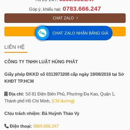
0783.666.247
Góp ý, khiếu nại:
CHAT ZALO
GỌI NGAY
CHAT ZALO NHẬN BẢNG GIÁ
LIÊN HỆ
CÔNG TY TNHH LUẬT HÙNG PHÁT
Giấy phép ĐKKD số 0313973208 cấp ngày 19/08/2016 tại Sở
KHĐT TP.HCM
Địa chỉ:
Số 81 Điện Biên Phủ, Phường Đa Kao, Quận 1,
Thành phố Hồ Chí Minh.
[Chỉ đường]
Chịu trách nhiệm: Bà Huỳnh Thảo Vy
Điện thoại:
0869.666.247