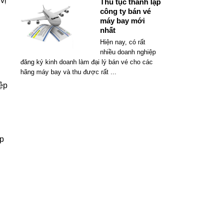
vị
Thủ tục thành lập
công ty bán vé
máy bay mới
nhất
Hiện nay, có rất
nhiều doanh nghiệp
đăng ký kinh doanh làm đại lý bán vé cho các
hãng máy bay và thu được rất
...
iệp
ập