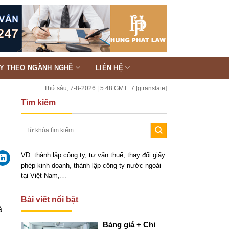
TY THEO NGÀNH NGHỀ
LIÊN HỆ
Thứ sáu, 7-8-2026 | 5:48 GMT+7
[gtranslate]
Tìm kiếm
VD: thành lập công ty, tư vấn thuế, thay đổi giấy
phép kinh doanh, thành lập công ty nước ngoài
tại Việt Nam,…
Bài viết nổi bật
à
Bảng giá + Chi