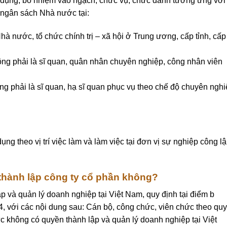
dụng, bổ nhiệm vào ngạch, chức vụ, chức danh tương ứng với 
ừ ngân sách Nhà nước tại:
 nước, tổ chức chính trị – xã hội ở Trung ương, cấp tỉnh, cấp
ng phải là sĩ quan, quân nhân chuyên nghiệp, công nhân viên
g phải là sĩ quan, hạ sĩ quan phục vụ theo chế độ chuyên ngh
g theo vị trí việc làm và làm việc tại đơn vị sự nghiệp công l
thành lập công ty cổ phần không?
p và quản lý doanh nghiệp tại Việt Nam, quy định tại điểm b
 với các nội dung sau: Cán bộ, công chức, viên chức theo quy
ức không có quyền thành lập và quản lý doanh nghiệp tại Việt