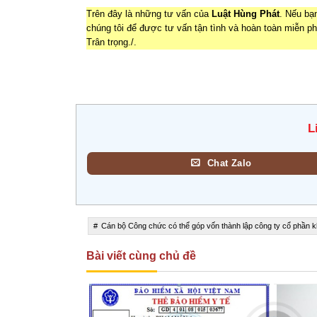
Trên đây là những tư vấn của
Luật Hùng Phát
. Nếu bạ
chúng tôi để được tư vấn tận tình và hoàn toàn miễn p
Trân trọng./.
L
Chat Zalo
Cán bộ Công chức có thể góp vốn thành lập công ty cổ phần 
Bài viết cùng chủ đề