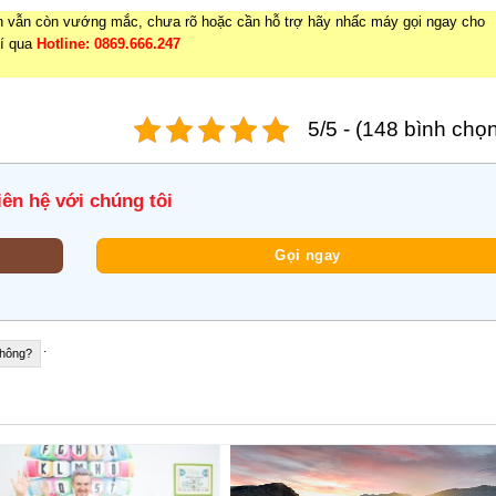
n vẫn còn vướng mắc, chưa rõ hoặc cần hỗ trợ hãy nhấc máy gọi ngay cho
hí qua
Hotline: 0869.666.247
5/5 - (148 bình chọ
iên hệ với chúng tôi
Gọi ngay
.
không?