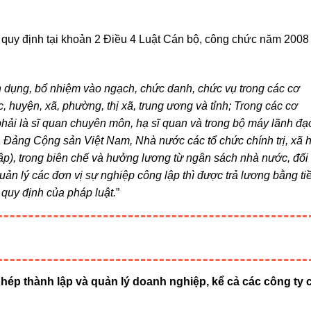
o quy định tại khoản 2 Điều 4 Luật Cán bộ, công chức năm 2008
 dụng, bổ nhiệm vào ngạch, chức danh, chức vụ trong các cơ
uyện, xã, phường, thị xã, trung ương và tỉnh; Trong các cơ
ải là sĩ quan chuyên môn, hạ sĩ quan và trong bộ máy lãnh đạ
 Đảng Cộng sản Việt Nam, Nhà nước các tổ chức chính trị, xã h
lập), trong biên chế và hưởng lương từ ngân sách nhà nước, đối
ản lý các đơn vị sự nghiệp công lập thì được trả lương bằng ti
 quy định của pháp luật.
”
p thành lập và quản lý doanh nghiệp, kể cả các công ty 