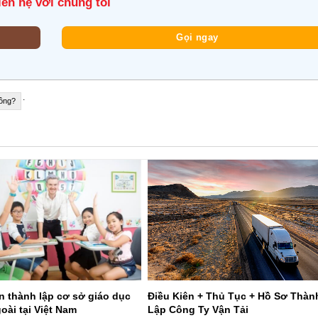
iên hệ với chúng tôi
Gọi ngay
.
hông?
n thành lập cơ sở giáo dục
Điều Kiên + Thủ Tục + Hồ Sơ Thàn
oài tại Việt Nam
Lập Công Ty Vận Tải