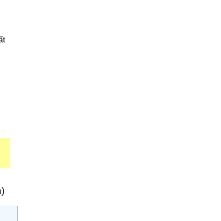
ất
n)