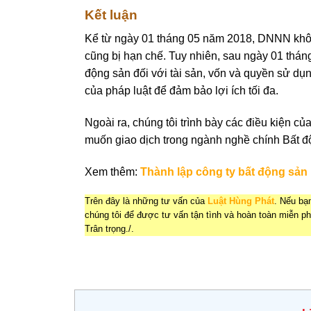
Kết luận
Kể từ ngày 01 tháng 05 năm 2018, DNNN khô
cũng bị hạn chế. Tuy nhiên, sau ngày 01 thán
động sản đối với tài sản, vốn và quyền sử dụn
của pháp luật để đảm bảo lợi ích tối đa.
Ngoài ra, chúng tôi trình bày các điều kiện 
muốn giao dịch trong ngành nghề chính Bất độ
Xem thêm:
Thành lập công ty bất động sản
Trên đây là những tư vấn của
Luật Hùng Phát
. Nếu bạ
chúng tôi để được tư vấn tận tình và hoàn toàn miễn p
Trân trọng./.