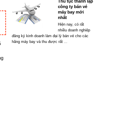
Thủ tục thành lập
công ty bán vé
máy bay mới
nhất
Hiện nay, có rất
nhiều doanh nghiệp
đăng ký kinh doanh làm đại lý bán vé cho các
hãng máy bay và thu được rất
...
5
ng
,