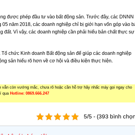
ng được phép đầu tư vào bất động sản. Trước đây, các DNNN
g 05 năm 2018, các doanh nghiệp chỉ bị giới hạn vốn góp vào b
g đất. Vì vậy, các doanh nghiệp cần phải hiểu bản chất thực sự
của Tổ chức Kinh doanh Bất động sản để giúp các doanh nghiệp
ng sản hiểu rõ hơn về cơ hội và điều kiện thực hiện.
n vẫn còn vướng mắc, chưa rõ hoặc cần hỗ trợ hãy nhấc máy gọi ngay cho
hí qua
Hotline: 0869.666.247
5/5 - (393 bình chọ