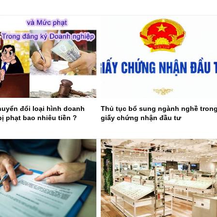
uyển đổi loại hình doanh
Thủ tục bổ sung ngành nghề tron
ị phạt bao nhiêu tiền ?
giấy chứng nhận đầu tư