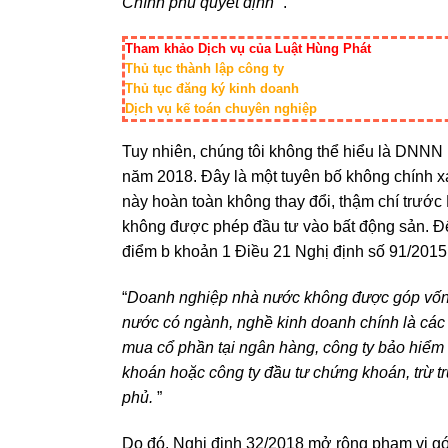
Chính phủ quyết định
“.
Tham khảo Dịch vụ của Luật Hùng Phát
Thủ tục thành lập công ty
Thủ tục đăng ký kinh doanh
Dịch vụ kế toán chuyên nghiệp
Tuy nhiên, chúng tôi không thể hiểu là DNNN
năm 2018. Đây là một tuyên bố không chính xá
này hoàn toàn không thay đổi, thậm chí trướ
không được phép đầu tư vào bất động sản. Để h
điểm b khoản 1 Điều 21 Nghị định số 91/2015
“
Doanh nghiệp nhà nước không được góp vốn h
nước có ngành, nghề kinh doanh chính là các 
mua cổ phần tại ngân hàng, công ty bảo hiểm
khoán hoặc công ty đầu tư chứng khoán, trừ t
phủ.
”
Do đó, Nghị định 32/2018 mở rộng phạm vi g