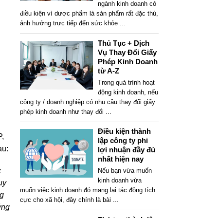
ngành kinh doanh có
điều kiện vì dược phẩm là sản phẩm rất đặc thù,
ảnh hưởng trực tiếp đến sức khỏe
...
Thủ Tục + Dịch
Vụ Thay Đổi Giấy
Phép Kinh Doanh
từ A-Z
Trong quá trình hoạt
động kinh doanh, nếu
công ty / doanh nghiệp có nhu cầu thay đổi giấy
phép kinh doanh như thay đổi
...
Điều kiện thành
P,
lập công ty phi
au:
lợi nhuận đầy đủ
nhất hiện nay
c
Nếu bạn vừa muốn
kinh doanh vừa
uy
muốn việc kinh doanh đó mang lại tác động tích
ng
cực cho xã hội, đây chính là bài
...
ớng