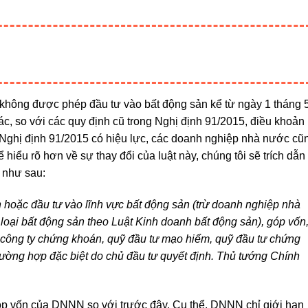
 không được phép đầu tư vào bất động sản kể từ ngày 1 tháng 
c, so với các quy định cũ trong Nghị định 91/2015, điều khoản
c Nghị định 91/2015 có hiệu lực, các doanh nghiệp nhà nước cũ
iểu rõ hơn về sự thay đổi của luật này, chúng tôi sẽ trích dẫn
 như sau:
oặc đầu tư vào lĩnh vực bất động sản (trừ doanh nghiệp nhà
loại bất động sản theo Luật Kinh doanh bất động sản), góp vốn
 công ty chứng khoán, quỹ đầu tư mạo hiểm, quỹ đầu tư chứng
rường hợp đặc biệt do chủ đầu tư quyết định. Thủ tướng Chính
óp vốn của DNNN so với trước đây. Cụ thể, DNNN chỉ giới hạn