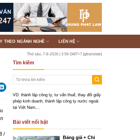
TY THEO NGÀNH NGHỀ
LIÊN HỆ
Thứ sáu, 7-8-2026 | 3:56 GMT+7
[gtranslate]
Tìm kiếm
VD: thành lập công ty, tư vấn thuế, thay đổi giấy
phép kinh doanh, thành lập công ty nước ngoài
tại Việt Nam,…
ầu
ản
Bài viết nổi bật
8 /
Bảng giá + Chi