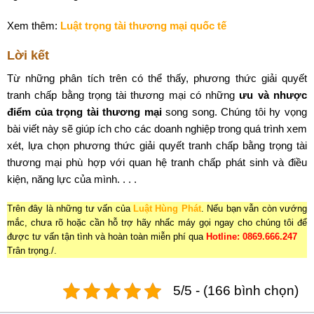
Xem thêm:
Luật trọng tài thương mại quốc tế
Lời kết
Từ những phân tích trên có thể thấy, phương thức giải quyết
tranh chấp bằng trọng tài thương mại có những
ưu và nhược
điểm của trọng tài thương mại
song song. Chúng tôi hy vọng
bài viết này sẽ giúp ích cho các doanh nghiệp trong quá trình xem
xét, lựa chọn phương thức giải quyết tranh chấp bằng trọng tài
thương mại phù hợp với quan hệ tranh chấp phát sinh và điều
kiện, năng lực của mình. . . .
Trên đây là những tư vấn của
Luật Hùng Phát
. Nếu bạn vẫn còn vướng
mắc, chưa rõ hoặc cần hỗ trợ hãy nhấc máy gọi ngay cho chúng tôi để
được tư vấn tận tình và hoàn toàn miễn phí qua
Hotline: 0869.666.247
Trân trọng./.
5/5 - (166 bình chọn)