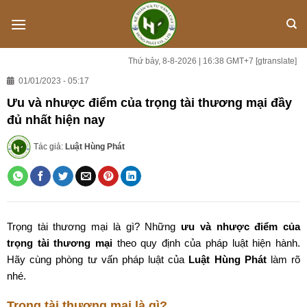
Skip
to
content
Thứ bảy, 8-8-2026 | 16:38 GMT+7
[gtranslate]
01/01/2023 - 05:17
Ưu và nhược điểm của trọng tài thương mại đầy
đủ nhất hiện nay
Tác giả:
Luật Hùng Phát
Trọng tài thương mại là gì? Những
ưu và nhược điểm của
trọng tài thương mại
theo quy định của pháp luật hiện hành.
Hãy cùng phòng tư vấn pháp luật của
Luật Hùng Phát
làm rõ
nhé.
Trọng tài thương mại là gì?