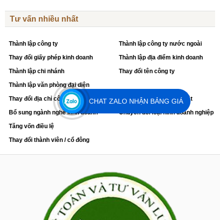
Tư vấn nhiều nhất
Thành lập công ty
Thành lập công ty nước ngoài
Thay đổi giấy phép kinh doanh
Thành lập địa điểm kinh doanh
Thành lập chi nhánh
Thay đổi tên công ty
Thành lập văn phòng đại diện
Thay đổi địa chỉ công ty
Thay đổi đại diện pháp luật
CHAT ZALO NHẬN BẢNG GIÁ
Bổ sung ngành nghề kinh doanh
Chuyển đổi loại hình doanh nghiệp
Tăng vốn điều lệ
Thay đổi thành viên / cổ đông