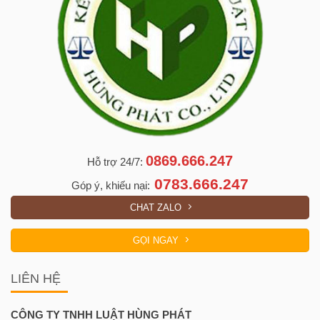
0869.666.247
Hỗ trợ 24/7:
0783.666.247
Góp ý, khiếu nại:
CHAT ZALO
GỌI NGAY
LIÊN HỆ
CÔNG TY TNHH LUẬT HÙNG PHÁT