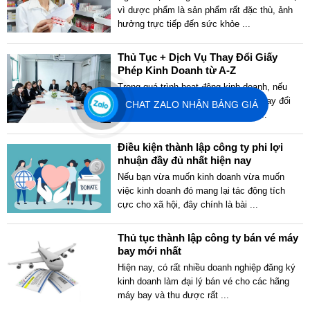
vì dược phẩm là sản phẩm rất đặc thù, ảnh
hưởng trực tiếp đến sức khỏe
...
Thủ Tục + Dịch Vụ Thay Đổi Giấy
Phép Kinh Doanh từ A-Z
Trong quá trình hoạt động kinh doanh, nếu
công ty / doanh nghiệp có nhu cầu thay đổi
CHAT ZALO NHẬN BẢNG GIÁ
giấy phép kinh doanh như thay đổi
...
Điều kiện thành lập công ty phi lợi
nhuận đầy đủ nhất hiện nay
Nếu bạn vừa muốn kinh doanh vừa muốn
việc kinh doanh đó mang lại tác động tích
cực cho xã hội, đây chính là bài
...
Thủ tục thành lập công ty bán vé máy
bay mới nhất
Hiện nay, có rất nhiều doanh nghiệp đăng ký
kinh doanh làm đại lý bán vé cho các hãng
máy bay và thu được rất
...