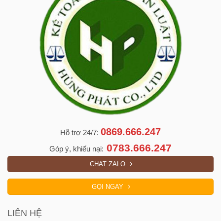
0869.666.247
Hỗ trợ 24/7:
0783.666.247
Góp ý, khiếu nại:
CHAT ZALO
GỌI NGAY
LIÊN HỆ