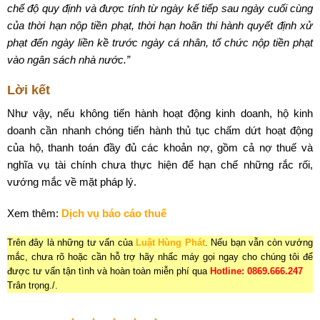
chế độ quy định và được tính từ ngày kế tiếp sau ngày cuối cùng
của thời hạn nộp tiền phạt, thời hạn hoãn thi hành quyết định xử
phạt đến ngày liền kề trước ngày cá nhân, tổ chức nộp tiền phạt
vào ngân sách nhà nước.”
Lời kết
Như vậy, nếu không tiến hành hoạt động kinh doanh, hộ kinh
doanh cần nhanh chóng tiến hành thủ tục chấm dứt hoạt động
của hộ, thanh toán đầy đủ các khoản nợ, gồm cả nợ thuế và
nghĩa vụ tài chính chưa thực hiện để hạn chế những rắc rối,
vướng mắc về mặt pháp lý.
Xem thêm:
Dịch vụ báo cáo thuế
Trên đây là những tư vấn của
Luật Hùng Phát
. Nếu bạn vẫn còn vướng
mắc, chưa rõ hoặc cần hỗ trợ hãy nhấc máy gọi ngay cho chúng tôi để
được tư vấn tận tình và hoàn toàn miễn phí qua
Hotline: 0869.666.247
Trân trọng./.