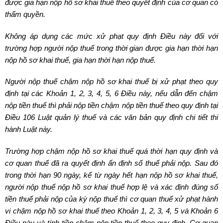
được gia hạn nộp hồ sơ khai thuế theo quyết định của cơ quan có
thẩm quyền.
Không áp dụng các mức xử phạt quy định Điều này đối với
trường hợp người nộp thuế trong thời gian được gia hạn thời hạn
nộp hồ sơ khai thuế, gia hạn thời hạn nộp thuế.
Người nộp thuế chậm nộp hồ sơ khai thuế bị xử phạt theo quy
định tại các Khoản 1, 2, 3, 4, 5, 6 Điều này, nếu dẫn đến chậm
nộp tiền thuế thì phải nộp tiền chậm nộp tiền thuế theo quy định tại
Điều 106 Luật quản lý thuế và các văn bản quy định chi tiết thi
hành Luật này.
Trường hợp chậm nộp hồ sơ khai thuế quá thời hạn quy định và
cơ quan thuế đã ra quyết định ấn định số thuế phải nộp. Sau đó
trong thời hạn 90 ngày, kể từ ngày hết hạn nộp hồ sơ khai thuế,
người nộp thuế nộp hồ sơ khai thuế hợp lệ và xác định đúng số
tiền thuế phải nộp của kỳ nộp thuế thì cơ quan thuế xử phạt hành
vi chậm nộp hồ sơ khai thuế theo Khoản 1, 2, 3, 4, 5 và Khoản 6
Điều này và tính tiền chậm nộp tiền thuế theo quy định. Cơ quan